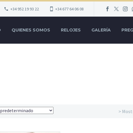
+34 952 19 93 22
+34 677 64 06 08
O
QUIENES SOMOS
RELOJES
GALERÍA
PRE
> Most