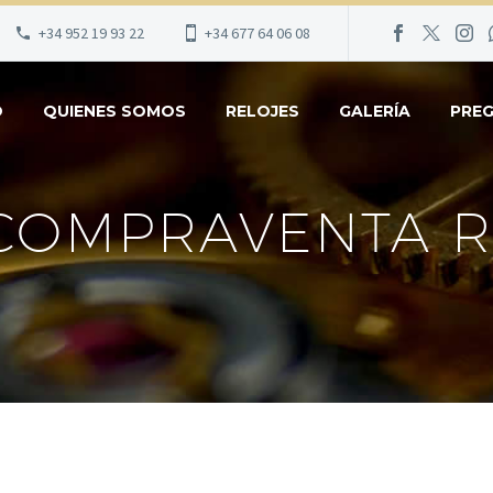
+34 952 19 93 22
+34 677 64 06 08
O
QUIENES SOMOS
RELOJES
GALERÍA
PRE
COMPRAVENTA R