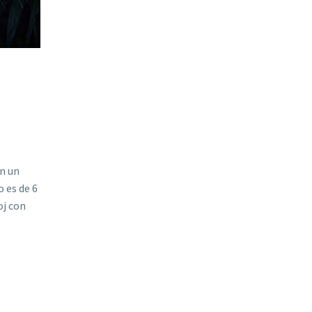
an un
o es de 6
oj con