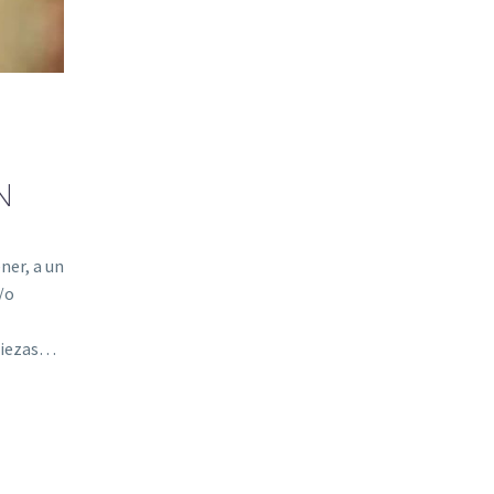
N
ner, a un
y/o
 piezas…