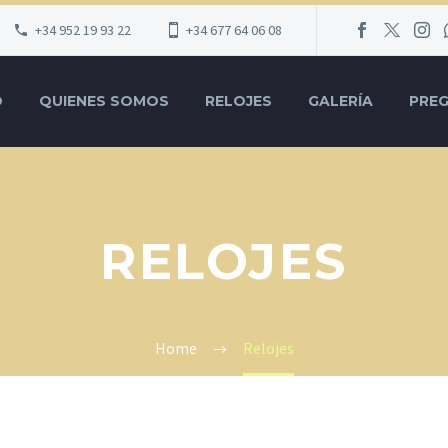
+34 952 19 93 22
+34 677 64 06 08
O
QUIENES SOMOS
RELOJES
GALERÍA
PRE
RELOJES
Home
Relojes