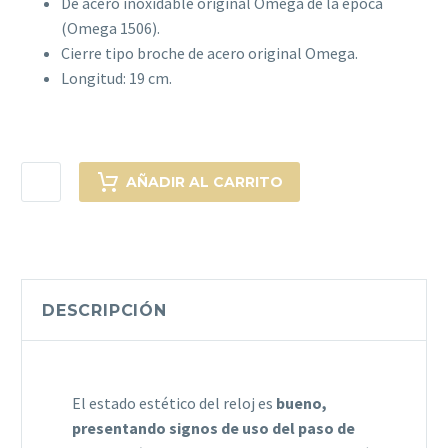
De acero inoxidable original Omega de la época
(Omega 1506).
Cierre tipo broche de acero original Omega.
Longitud: 19 cm.
OMEGA
AÑADIR AL CARRITO
SPEEDMASTER
PROFESSIONAL
MOONWATCH.
PRE
MOON
DESCRIPCIÓN
cantidad
El estado estético del reloj es
bueno,
presentando signos de uso del paso de